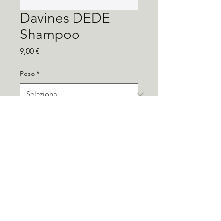
Davines DEDE
Shampoo
Prezzo
9,00 €
Peso
*
Shampoo delicato
, 
caratterizzato da una 
schiuma soffice, indicato per 
detergere i capelli in modo 
non aggressivo, rendendoli 
leggeri e luminosi. 
Questo shampoo per tutti i 
©
2020-2025
La Bottega Dello Stile Srl
giorni è ideale per capelli 